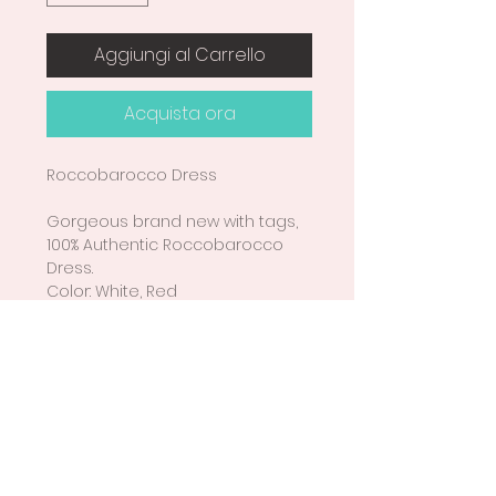
Aggiungi al Carrello
Acquista ora
Roccobarocco Dress
Gorgeous brand new with tags,
100% Authentic Roccobarocco
Dress.
Color: White, Red
Model: Jersey Line Audrey
Knee length
Spaghetti straps
Sleeveless
Original tags and store bag
follows.