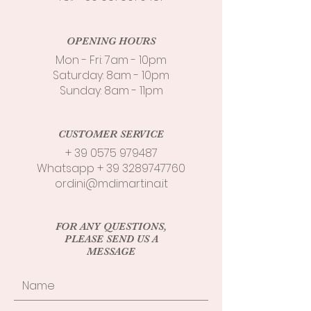
OPENING HOURS
Mon - Fri: 7am - 10pm
​​Saturday: 8am - 10pm
​Sunday: 8am - 11pm
CUSTOMER SERVICE
+
39 0575 979487
Whatsapp +
39 3289747760
ordini@mdimartina.it
FOR ANY QUESTIONS,
PLEASE SEND US A
MESSAGE