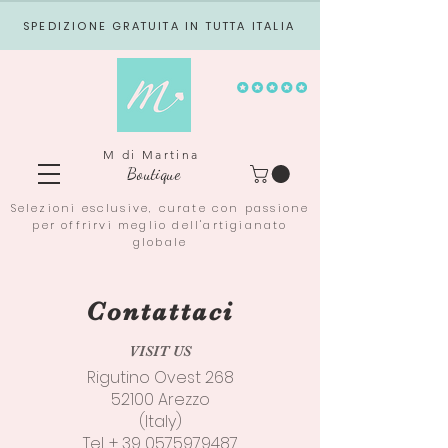
SPEDIZIONE GRATUITA IN TUTTA ITALIA
M di Martina
Boutique
Selezioni esclusive, curate con passione
per offrirvi meglio dell'artigianato
globale
Contattaci
VISIT US
Rigutino Ovest 268
52100 Arezzo
(Italy)
Tel. +
39 0575979487